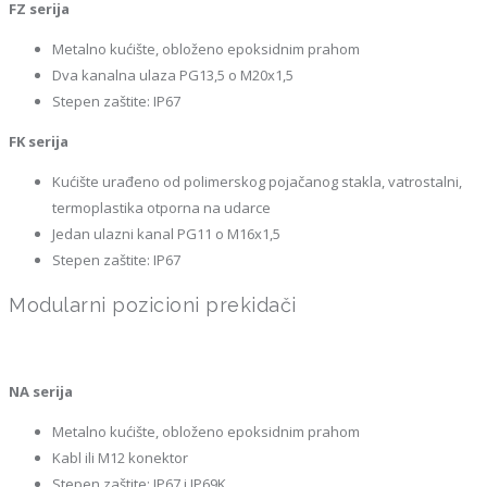
FZ serija
Metalno kućište, obloženo epoksidnim prahom
Dva kanalna ulaza PG13,5 o M20x1,5
Stepen zaštite: IP67
FK serija
Kućište urađeno od polimerskog pojačanog stakla, vatrostalni,
termoplastika otporna na udarce
Jedan ulazni kanal PG11 o M16x1,5
Stepen zaštite: IP67
Modularni pozicioni prekidači
NA serija
Metalno kućište, obloženo epoksidnim prahom
Kabl ili M12 konektor
Stepen zaštite: IP67 i IP69K