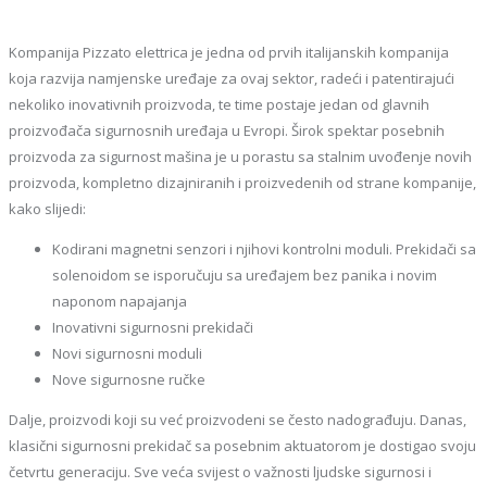
Kompanija Pizzato elettrica je jedna od prvih italijanskih kompanija
koja razvija namjenske uređaje za ovaj sektor, radeći i patentirajući
nekoliko inovativnih proizvoda, te time postaje jedan od glavnih
proizvođača sigurnosnih uređaja u Evropi. Širok spektar posebnih
proizvoda za sigurnost mašina je u porastu sa stalnim uvođenje novih
proizvoda, kompletno dizajniranih i proizvedenih od strane kompanije,
kako slijedi:
Kodirani magnetni senzori i njihovi kontrolni moduli. Prekidači sa
solenoidom se isporučuju sa uređajem bez panika i novim
naponom napajanja
Inovativni sigurnosni prekidači
Novi sigurnosni moduli
Nove sigurnosne ručke
Dalje, proizvodi koji su već proizvodeni se često nadograđuju. Danas,
klasični sigurnosni prekidač sa posebnim aktuatorom je dostigao svoju
četvrtu generaciju. Sve veća svijest o važnosti ljudske sigurnosi i