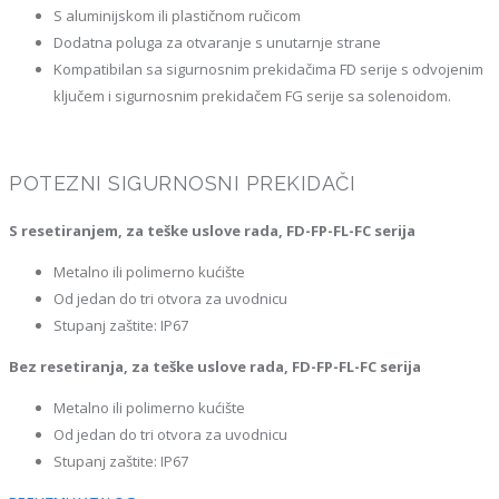
S aluminijskom ili plastičnom ručicom
Dodatna poluga za otvaranje s unutarnje strane
Kompatibilan sa sigurnosnim prekidačima FD serije s odvojenim
ključem i sigurnosnim prekidačem FG serije sa solenoidom.
POTEZNI SIGURNOSNI PREKIDAČI
S resetiranjem, za teške uslove rada, FD-FP-FL-FC serija
Metalno ili polimerno kućište
Od jedan do tri otvora za uvodnicu
Stupanj zaštite: IP67
Bez resetiranja, za teške uslove rada, FD-FP-FL-FC serija
Metalno ili polimerno kućište
Od jedan do tri otvora za uvodnicu
Stupanj zaštite: IP67