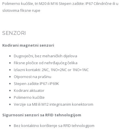
Polimerno kućište, tri M20 ili M16 Stepen zaštite: IP67 Cilindrične ili u
slotovima fiksne rupe
SENZORI
Kodirani magnetni senzori
Dugovječni, bez mehaničkih dijelova
Fiksne pločice od nehrđajućeg čelika
Izlazni kontakti: 2NC, 1NO+2NC or 1NO+1NC
Otpornost na prašinu
Stepen zaštite IP67 i IP69K
Kodirani aktuator
Polimerno kućište
Verzije sa M8 ili M12 integrisanim konektorom
Sigurnosni senzori sa RFID tehnologijom
Bez kontaktno korištenje sa RFID tehnologijom