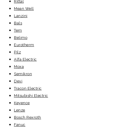
Rittal
Mean Well
Lanzini
Bals
Tem
Belimo
Eurotherm
Pilz
Alfa Electric
Moxa
Semikron
Devi
Tracon Electric
Mitsubishi Electric
Keyence
Lenze
Bosch Rexroth
Fanuc