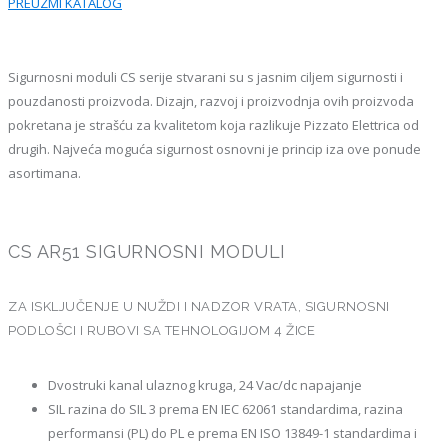
PREUZMI KATALOG
Sigurnosni moduli CS serije stvarani su s jasnim ciljem sigurnosti i
pouzdanosti proizvoda. Dizajn, razvoj i proizvodnja ovih proizvoda
pokretana je strašću za kvalitetom koja razlikuje Pizzato Elettrica od
drugih. Najveća moguća sigurnost osnovni je princip iza ove ponude
asortimana.
CS AR51 SIGURNOSNI MODULI
ZA ISKLJUČENJE U NUŽDI I NADZOR VRATA, SIGURNOSNI
PODLOŠCI I RUBOVI SA TEHNOLOGIJOM 4 ŽICE
Dvostruki kanal ulaznog kruga, 24 Vac/dc napajanje
SIL razina do SIL 3 prema EN IEC 62061 standardima, razina
performansi (PL) do PL e prema EN ISO 13849-1 standardima i