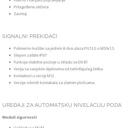
Interno i vanjsko popravljanje
Prilagođene utičnice
Zavrtnji
SIGNALNI PREKIDAČI
Polimerno kućište sa jednim ili dva ulaza PG13,5 o M20x1,5
Stepen zaštite IP67
Funkcija stabilne pozicije u skladu sa EN 81
Verija sa vanjskim dijelovima od nehrđajućeg čelika
Kontaktori u verziji M12
Verzije srbrnih kontakata sa zlatnim pločicama
UREĐAJI ZA AUTOMATSKU NIVELACIJU PODA
Moduli sigurnosti
U skladu sa EN 81