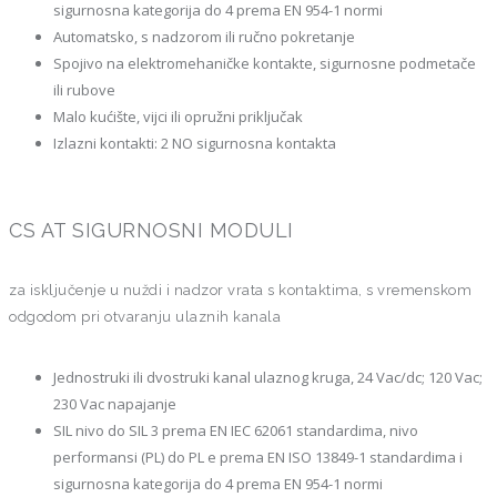
sigurnosna kategorija do 4 prema EN 954-1 normi
Automatsko, s nadzorom ili ručno pokretanje
Spojivo na elektromehaničke kontakte, sigurnosne podmetače
ili rubove
Malo kućište, vijci ili opružni priključak
Izlazni kontakti: 2 NO sigurnosna kontakta
CS AT SIGURNOSNI MODULI
za isključenje u nuždi i nadzor vrata s kontaktima, s vremenskom
odgodom pri otvaranju ulaznih kanala
Jednostruki ili dvostruki kanal ulaznog kruga, 24 Vac/dc; 120 Vac;
230 Vac napajanje
SIL nivo do SIL 3 prema EN IEC 62061 standardima, nivo
performansi (PL) do PL e prema EN ISO 13849-1 standardima i
sigurnosna kategorija do 4 prema EN 954-1 normi