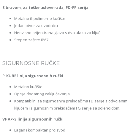
S bravom, za teške uslove rada, FD-FP serija
Metalno ili polimerno kućište
Jedan otvor za uvodnicu
Neovisno orijentirana glava s dva ulaza za ključ
Stepen zaštite IP67
SIGURNOSNE RUČKE
P-KUBE linija sigurnosnih ručki
Metalno kućište
Opcija dodatnog zaključavanja
Kompatibilni sa sigurnosnim prekidačima FD serije s odvojenim
ključem i sigurnosnim prekidačem FG serije sa solenoidom.
VF AP-S linija sigurnosnih ručki
Lagan i kompaktan proizvod