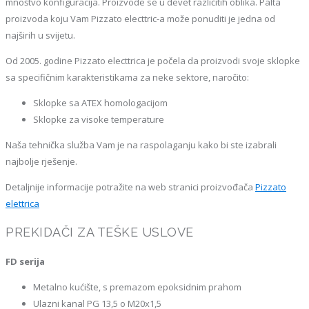
mnoštvo konfiguracija. Proizvode se u devet različitih oblika. Palta
proizvoda koju Vam Pizzato electtric-a može ponuditi je jedna od
najširih u svijetu.
Od 2005. godine Pizzato electtrica je počela da proizvodi svoje sklopke
sa specifičnim karakteristikama za neke sektore, naročito:
Sklopke sa ATEX homologacijom
Sklopke za visoke temperature
Naša tehnička služba Vam je na raspolaganju kako bi ste izabrali
najbolje rješenje.
Detaljnije informacije potražite na web stranici proizvođača
Pizzato
elettrica
PREKIDAČI ZA TEŠKE USLOVE
FD serija
Metalno kućište, s premazom epoksidnim prahom
Ulazni kanal PG 13,5 o M20x1,5