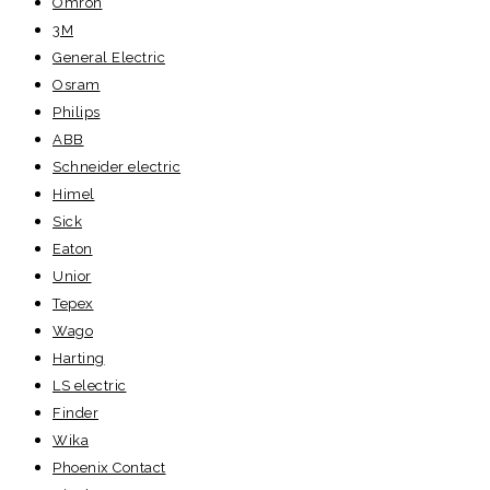
Omron
3M
General Electric
Osram
Philips
ABB
Schneider electric
Himel
Sick
Eaton
Unior
Tepex
Wago
Harting
LS electric
Finder
Wika
Phoenix Contact