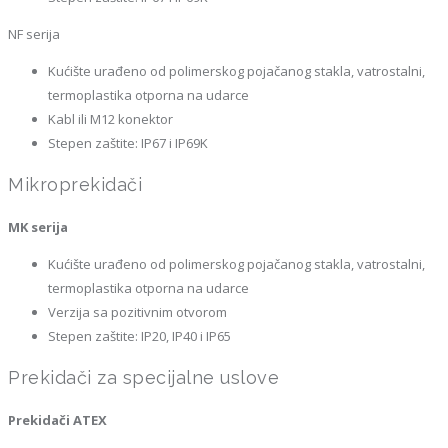
NF serija
Kućište urađeno od polimerskog pojačanog stakla, vatrostalni,
termoplastika otporna na udarce
Kabl ili M12 konektor
Stepen zaštite: IP67 i IP69K
Mikroprekidači
MK serija
Kućište urađeno od polimerskog pojačanog stakla, vatrostalni,
termoplastika otporna na udarce
Verzija sa pozitivnim otvorom
Stepen zaštite: IP20, IP40 i IP65
P
rekidači za specijalne uslove
Prekidači ATEX