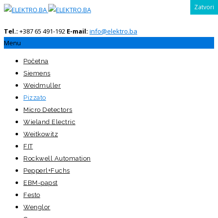
Zatvori
CLOSE
Tel.:
+387 65 491-192
E-mail:
info@elektro.ba
Menu
Početna
Siemens
Weidmuller
Pizzato
Micro Detectors
Wieland Electric
Weitkowitz
FIT
Rockwell Automation
Pepperl+Fuchs
EBM-papst
Festo
Wenglor