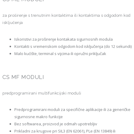
za proširenje s trenutnim kontaktima ili kontaktima s odgodom kod
isključenja
Iskoristivi za proširenje kontakata sigurnosnih modula
Kontakti s vremenskom odgodom kod isključenja (do 12 sekundi)
Malo kućište, terminal s vijcima ili opružni priključak
CS MF MODULI
predprogramirani multifunkcijski moduli
Predprogramirani moduli za specifične aplikacije ili za generičke
sigurnosne makro funkcije
Bez softwarea, proizvod je odmah upotrebljiv
Prikladni za krugove pri SIL3 (EN 62061), PLe (EN 13849) ili