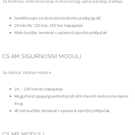
za kontrolu sinkroniziranja ili dvoručnog upravljačkog uređaja
Sertifikovani za dvoručni kontrolni uređaj tip IIIC
24 Vac/dc; 120 Vac; 230 Vac napajanje
Malo kućište, terminal s vijcima ili opružni priključak
CS AM SIGURNOSNI MODULI
za nadzor zastoja motora
24 … 230 Vac/dc napajanje
Mogućnost spajanja jednofaznih ili trofaznih motora na mjerni
krug
45 mm kućište, terminal s vijcima ili opružni priključak
CS ME MODULI