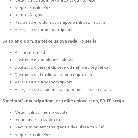
Metalno kućište, tri otvora za uvodnicu M20
Stepen zaštite IP67
Rotirajuća glava
Rad sa solenoidom pod naponom ili bez napona
Verzija sa sigurnosnom tipkom
Sa solenoidom, za teške uslove rada, FS serija
Polimerno kućište
Dostupno 6 kontaktnih blokova
Dostupno 6 verzija ključeva od nehrđajućeg čelika
Dostupna s tri različita napona napajanja
Verzija sa sigurnosnom tipkom
Verzija sa solenoidom pod naponom ili bez napona
S mehaničkom odgodom, za teške uslove rada, FD-FP serija
Metalno ili polimerno kućište
Jedan otvor za uvodnicu
Neovisno orijentirana glava s dva ulaza za ključ
Stepen zaštite IP67