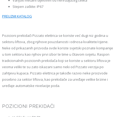
Vanjski metalni dijelovim od nehrđajućeg čelika
Stepen zaštite: IP67
PREUZMI KATALOG
Pozicioni prekidači Pizzato elettrica se koriste već dugi niz godina u
sektoru liftova, zbog njihove pouzdanosti i odnosa kvalitete/cijene.
Neke od prikazanih prizvoda ovde koriste svjetski poznate kompanije
u tom sektoru kao njihov prvi izbor te time u čitavom svijetu. Raspon
tradicionalnih pozicionih prekidača koji se koriste u sektoru liftova je
veoma veliki te su zato iskazani samo neki od Pizzato verzija po
zahtjevu kupaca. Pizzato elettrica je takođe razvio neke proizvode
posebno za sektor liftova, kao prekidače za uređaje velike brzine i
uređaje automatske nivelacije poda.
POZICIONI PREKIDAČI