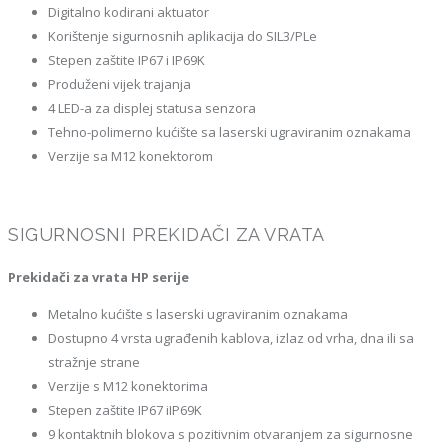
Digitalno kodirani aktuator
Korištenje sigurnosnih aplikacija do SIL3/PLe
Stepen zaštite IP67 i IP69K
Produženi vijek trajanja
4 LED-a za displej statusa senzora
Tehno-polimerno kućište sa laserski ugraviranim oznakama
Verzije sa M12 konektorom
SIGURNOSNI PREKIDAČI ZA VRATA
Prekidači za vrata HP serije
Metalno kućište s laserski ugraviranim oznakama
Dostupno 4 vrsta ugrađenih kablova, izlaz od vrha, dna ili sa
stražnje strane
Verzije s M12 konektorima
Stepen zaštite IP67 iIP69K
9 kontaktnih blokova s pozitivnim otvaranjem za sigurnosne