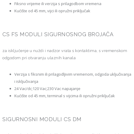
Fiksno vrijeme ili verzija s prilagodbom vremena
Kućište od 45 mm, vijci ili opružni priključak
CS FS MODULI SIGURNOSNOG BROJAČA
za isključenje u nuždi i nadzor vrata s kontaktima, s vremenskom
odgodom pri otvaranju ulaznih kanala
Verzija s fiksnim ili prilagodljivim vremenom, odgoda uključivanja
i isključivanja
24 Vac/dc;120 Vac;230 Vac napajanje
Kućište od 45 mm, terminal s vijcima ili opružni priključak
SIGURNOSNI MODULI CS DM