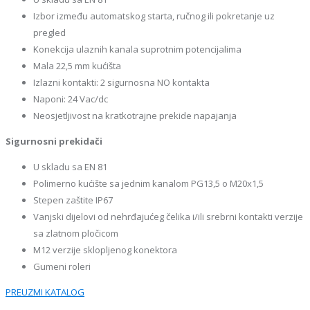
Izbor između automatskog starta, ručnog ili pokretanje uz
pregled
Konekcija ulaznih kanala suprotnim potencijalima
Mala 22,5 mm kućišta
Izlazni kontakti: 2 sigurnosna NO kontakta
Naponi: 24 Vac/dc
Neosjetljivost na kratkotrajne prekide napajanja
Sigurnosni prekidači
U skladu sa EN 81
Polimerno kućište sa jednim kanalom PG13,5 o M20x1,5
Stepen zaštite IP67
Vanjski dijelovi od nehrđajućeg čelika i/ili srebrni kontakti verzije
sa zlatnom pločicom
M12 verzije sklopljenog konektora
Gumeni roleri
PREUZMI KATALOG